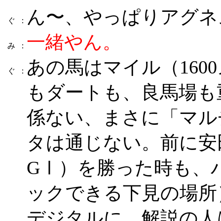
ん〜、やっぱりアグネ
ぐ
：
一緒やん。
み
：
あの馬はマイル（160
ぐ
：
もダートも、良馬場も
係ない、まさに「マル
タは通じない。前に安
GⅠ）を勝った時も、
ックできる下見の場所
デジタルに、解説の人