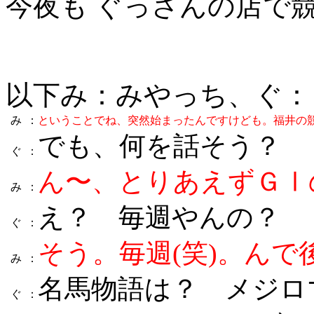
今夜も ぐっさんの店で
以下み：みやっち、ぐ：
み
：
ということでね、突然始まったんですけども。福井の
でも、何を話そう？
ぐ
：
ん〜、とりあえずＧⅠ
み
：
え？ 毎週やんの？
ぐ
：
そう。毎週(笑)。んで
み
：
名馬物語は？ メジロ
ぐ
：