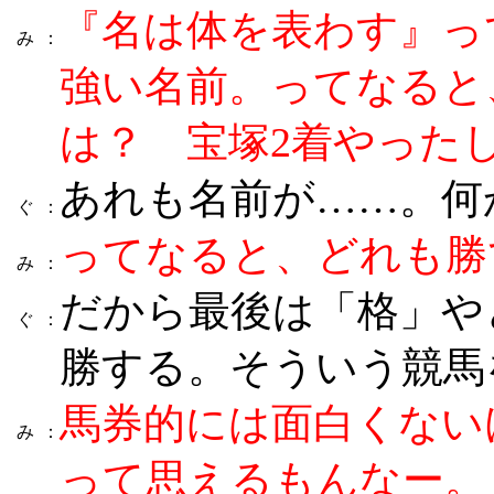
『名は体を表わす』っ
み
：
強い名前。ってなると
は？ 宝塚2着やった
あれも名前が……。何
ぐ
：
ってなると、どれも勝て
み
：
だから最後は「格」や
ぐ
：
勝する。そういう競馬
馬券的には面白くない
み
：
って思えるもんなー。