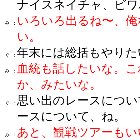
ナイスネイチャ、ビワ
いろいろ出るね〜、俺
み
：
い。
年末には総括もやりた
ぐ
：
血統も話したいな。こ
み
：
か、みたいな。
思い出のレースについ
ぐ
：
ースについて、ね。
あと、観戦ツアーもい
み
：