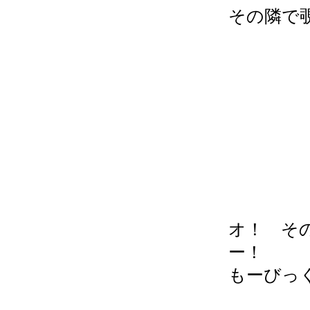
その隣で
オ！ そ
ー！
もーびっ