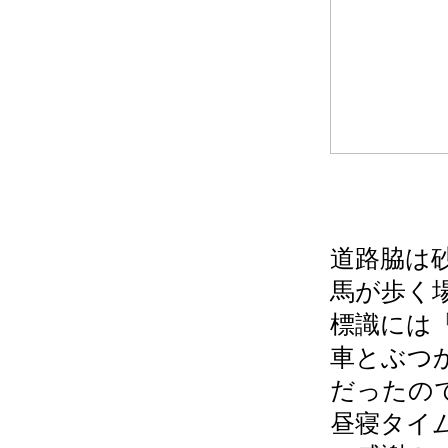
道路脇は
馬が歩く
標識には
車とぶつ
だったの
昼寝タイ