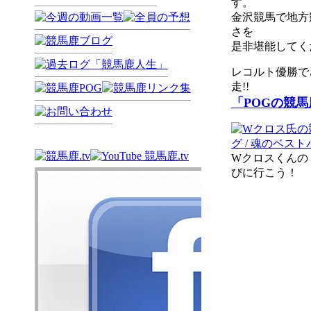
す。
金沢競馬で地方
さを
是非堪能してく
レコルト優勝で
走!!
「POGの競
Wクロスくんの
びに行こう！