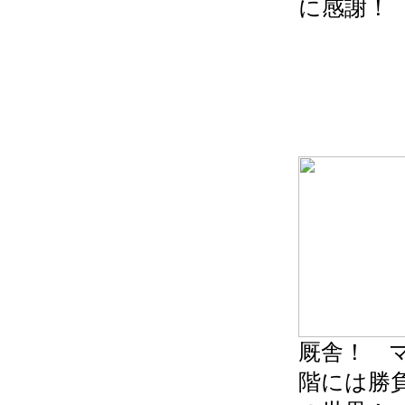
に感謝！
厩舎！ 
階には勝