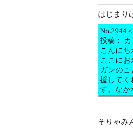
はじまり
No.2944
＜
投稿：
カ
こんにち
ここにお
ガンのこ
援してく
す。なか
そりゃみ