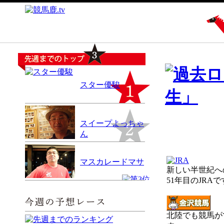
スター優駿
スイープよっちゃ
ん
マスカレードマサ
新しい半世紀へ
51年目のJRA
北陸でも競馬が