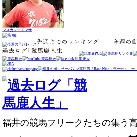
マスカレードマサ
福井の競馬フリークたちの集う