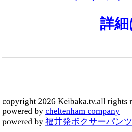
詳細
copyright 2026 Keibaka.tv.all rights 
powered by
cheltenham company
powered by
福井発ボクサーパンツ専