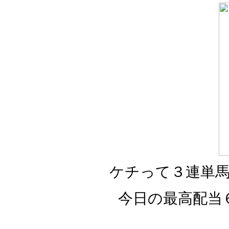
ケチって３連単
今日の最高配当