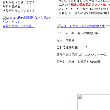
そのコラムを通じて知り合うことにな
ありがとうございます！
二人の
「福井の隠れ競馬ファンと知り
写真＆色紙も
という、たったそれだけの想いで始ま
ありがとうございます！
今夜も ぐっさんの店で競馬談義が始
Ｗ君の打倒JRAは必見！
バ
「チーム一期一会」の恒例行事、
冠レース開催！
これで通算8回目……？
普段中央の予想しかしないメンバーは
果たして地方でも通用するのか!?