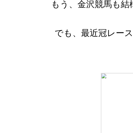
もう、金沢競馬も結
でも、最近冠レー