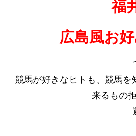
福
広島風お好
競馬が好きなヒトも、競馬を
来るもの