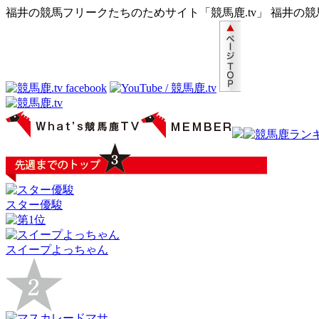
福井の競馬フリークたちのためサイト「競馬鹿.tv」 福井の
スター優駿
スイープよっちゃん