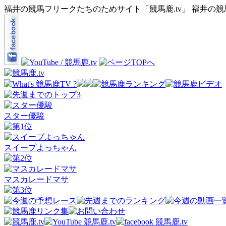
福井の競馬フリークたちのためサイト「競馬鹿.tv」 福井の
スター優駿
スイープよっちゃん
マスカレードマサ