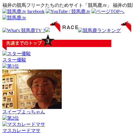
福井の競馬フリークたちのためサイト「競馬鹿.tv」 福井の
スター優駿
スイープよっちゃん
マスカレードマサ