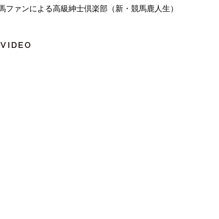
競馬ファンによる高級紳士倶楽部（新・競馬鹿人生）