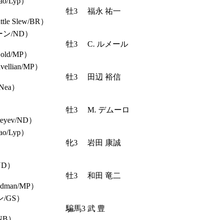
/Lyp）
牡3
福永 祐一
e Slew/BR）
ーン/ND）
牡3
C. ルメール
old/MP）
llian/MP）
牡3
田辺 裕信
Nea）
牡3
M. デムーロ
yev/ND）
/Lyp）
牝3
岩田 康誠
/ND）
牡3
和田 竜二
man/MP）
/GS）
騙馬3
武 豊
NB）