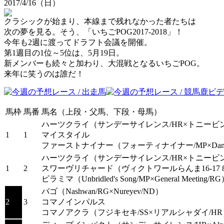
2017/4/16（日）
クラシックが始まり、本線まで残れなかった者たちは
次の夢を見る。そう、「いちごPOG2017-2018」！
今年も2週に渡ってドラフト会議を開催。
第1週目の1位～5位は、5月19日。
新メンバーも続々と加わり、大混戦となるいちごPOG。
来年に笑うのは誰だ！
馬枠
馬番
馬名（上段・父馬、下段・母馬）
ハーツクライ
（サンデーサイレンス/HR×トニービン
1
1
マイスタイル
ファーストナイナー
（フォーティナイナー/MP×Danz
ハーツクライ
（サンデーサイレンス/HR×トニービン
1
2
スワーヴリチャード
（ヴィクトワールらんま16-17 
ピラミマ
（Unbridled's Song/MP×General Meeting/R
バゴ
（Nashwan/RG×Nureyev/ND）
2
3
コマノインパルス
コマノアクラ
（フジキセキ/SS×リアルシャダイ/HR