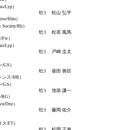
/Lyp）
牡3
松山 弘平
bove/Him）
ciety/Rb）
牡3
松若 風馬
r/Fw）
/Lyp）
牡3
戸崎 圭太
）
/GS）
牡3
柴田 善臣
ンス/HR）
/GS）
牡3
池添 謙一
re/RG）
wn/Dnz）
牡3
藤岡 佑介
）
ス/FT）
牡3
松岡 正海