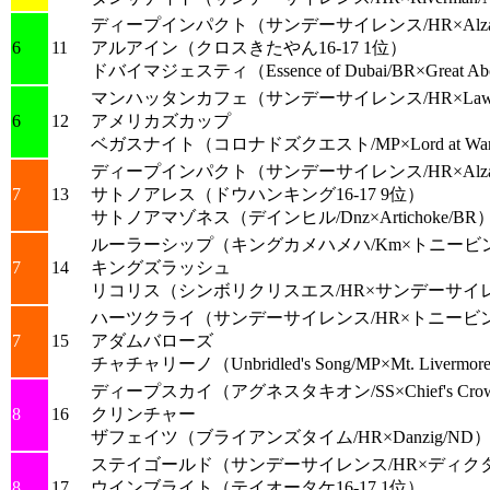
ディープインパクト
（サンデーサイレンス/HR×Alzao
6
11
アルアイン
（クロスきたやん16-17 1位）
ドバイマジェスティ
（Essence of Dubai/BR×Great A
マンハッタンカフェ
（サンデーサイレンス/HR×Law So
6
12
アメリカズカップ
ベガスナイト
（コロナドズクエスト/MP×Lord at Wa
ディープインパクト
（サンデーサイレンス/HR×Alzao
7
13
サトノアレス
（ドウハンキング16-17 9位）
サトノアマゾネス
（デインヒル/Dnz×Artichoke/BR
ルーラーシップ
（キングカメハメハ/Km×トニービン
7
14
キングズラッシュ
リコリス
（シンボリクリスエス/HR×サンデーサイレ
ハーツクライ
（サンデーサイレンス/HR×トニービン
7
15
アダムバローズ
チャチャリーノ
（Unbridled's Song/MP×Mt. Livermo
ディープスカイ
（アグネスタキオン/SS×Chief's Cro
8
16
クリンチャー
ザフェイツ
（ブライアンズタイム/HR×Danzig/ND
ステイゴールド
（サンデーサイレンス/HR×ディクタ
8
17
ウインブライト
（テイオータケ16-17 1位）