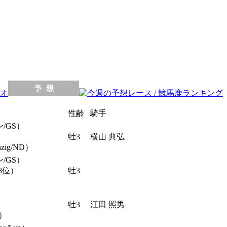
性齢
騎手
/GS）
牡3
横山 典弘
ig/ND）
/GS）
8位）
牡3
G）
牡3
江田 照男
）