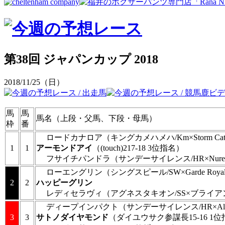
第38回 ジャパンカップ 2018
2018/11/25（日）
馬
馬
馬名（上段・父馬、下段・母馬）
枠
番
ロードカナロア
（キングカメハメハ/Km×Storm Ca
1
1
アーモンドアイ
（(touch)217-18 3位指名）
フサイチパンドラ
（サンデーサイレンス/HR×Nurey
ローエングリン
（シングスピール/SW×Garde Royal
2
2
ハッピーグリン
レディセラヴィ
（アグネスタキオン/SS×ブライア
ディープインパクト
（サンデーサイレンス/HR×Alza
3
3
サトノダイヤモンド
（ダイユウサク参謀長15-16 1