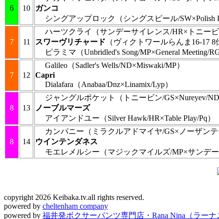
6
10
ガンコ
シングアップロック
（シングスピール/SW×Polish Pre
ハーツクライ
（サンデーサイレンス/HR×トニービ
7
11
スワーヴリチャード
（ヴィクトワールらんま16-17 8
ピラミマ
（Unbridled's Song/MP×General Meeting/
Galileo
（Sadler's Wells/ND×Miswaki/MP）
7
12
Capri
Dialafara
（Anabaa/Dnz×Linamix/Lyp）
ジャングルポケット
（トニービン/GS×Nureyev/N
8
13
ノーブルマーズ
アイアンドユー
（Silver Hawk/HR×Table Play/Pq）
カンパニー
（ミラクルアドマイヤ/GS×ノーザンテ
8
14
ウインテンダネス
モエレメルシー
（マジックマイルズ/MP×サンデー
copyright 2026 Keibaka.tv.all rights reserved.
powered by
cheltenham company
powered by
福井発ボクサーパンツ専門店・Rana Nina（ラー