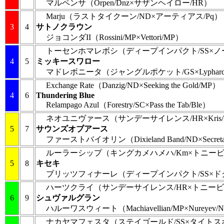
マルペンサ
（Orpen/Dnz×サザンヘイロー/HR）
Marju
（ラストタイクーン/ND×アーティアス/Pq）
3
4
サトノクラウン
ジョコンダII
（Rossini/MP×Vettori/MP）
トーセンホマレボシ
（ディープインパクト/SS×ノ
4
5
ミッキースワロー
マドレボニータ
（ジャングルポケット/GS×Lyphar
Exchange Rate
（Danzig/ND×Seeking the Gold/MP）
4
6
Thundering Blue
Relampago Azul
（Forestry/SC×Pass the Tab/Ble）
ネオユニヴァース
（サンデーサイレンス/HR×Kris/
5
7
サウンズオブアース
ファーストバイオリン
（Dixieland Band/ND×Secret
ルーラーシップ
（キングカメハメハ/Km×トニービ
5
8
キセキ
ブリッツフィナーレ
（ディープインパクト/SS×ド
ハーツクライ
（サンデーサイレンス/HR×トニービ
6
9
シュヴァルグラン
ハルーワスウィート
（Machiavellian/MP×Nureyev
ナカヤマフェスタ
（ステイゴールド/SS×タイトス