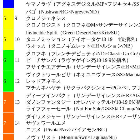
ヤマノラヴ
（アグネスデジタル/MP×フジキセキ/SS
バゴ
（Nashwan/RG×Nureyev/ND）
5
9
クロノジェネシス
クロノロジスト
（クロフネ/DM×サンデーサイレンス
Invincible Spirit
（Green Desert/Dnz×Kris/SU）
5
10
タニノミッション
（テイオータケ18-19 4位指名）
ウオッカ
（タニノギムレット/HR×ルション/NB）
クロフネ
（フレンチデピュティ/ND×Classic Go Go/
6
11
ビーチサンバ
（ラヴァゲイン亮18-19 9位指名）
フサイチエアデール
（サンデーサイレンス/HR×Mr.Pros
ヴィクトワールピサ
（ネオユニヴァース/SS×Machiave
6
12
レッドアネモス
マチカネハヤテ
（サクラバクシンオー/PG×ベリファ/
ディープインパクト
（サンデーサイレンス/HR×Alzao
7
13
ダノンファンタジー
（オレハマッテルゼ18-19 6位
ライフフォーセール
（Not For Sale/GS×Ski Champ/
ダイワメジャー
（サンデーサイレンス/HR×ノーザ
7
14
サヴォワールエメ
ニアメ
（Pivotal/Nrv×バイアモン/BG）
ノヴェリスト
（Monsun/Swn×Lagunas/Nij）