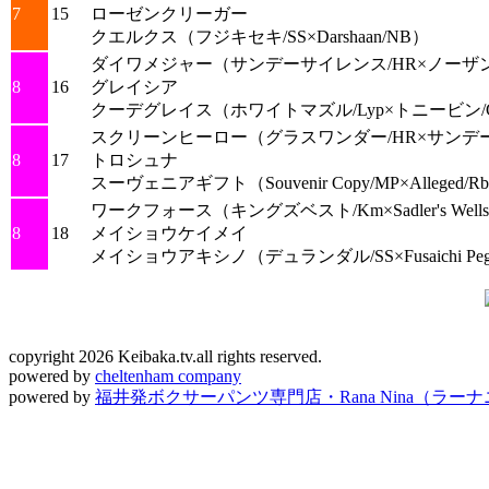
7
15
ローゼンクリーガー
クエルクス
（フジキセキ/SS×Darshaan/NB）
ダイワメジャー
（サンデーサイレンス/HR×ノーザ
8
16
グレイシア
クーデグレイス
（ホワイトマズル/Lyp×トニービン/
スクリーンヒーロー
（グラスワンダー/HR×サンデ
8
17
トロシュナ
スーヴェニアギフト
（Souvenir Copy/MP×Alleged/R
ワークフォース
（キングズベスト/Km×Sadler's Well
8
18
メイショウケイメイ
メイショウアキシノ
（デュランダル/SS×Fusaichi Peg
copyright 2026 Keibaka.tv.all rights reserved.
powered by
cheltenham company
powered by
福井発ボクサーパンツ専門店・Rana Nina（ラー