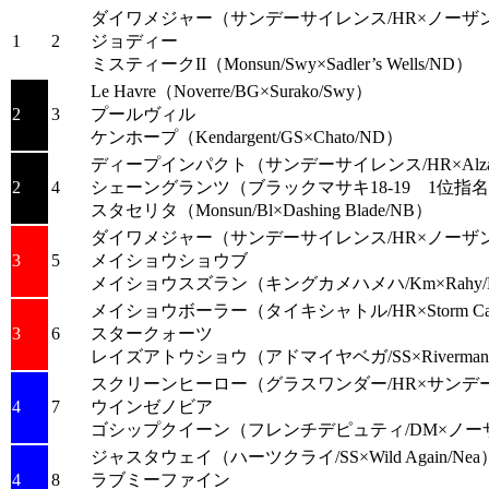
ダイワメジャー
（サンデーサイレンス/HR×ノーザ
1
2
ジョディー
ミスティークII
（Monsun/Swy×Sadler’s Wells/ND）
Le Havre
（Noverre/BG×Surako/Swy）
2
3
プールヴィル
ケンホープ
（Kendargent/GS×Chato/ND）
ディープインパクト
（サンデーサイレンス/HR×Alzao
2
4
シェーングランツ
（ブラックマサキ18-19 1位指
スタセリタ
（Monsun/Bl×Dashing Blade/NB）
ダイワメジャー
（サンデーサイレンス/HR×ノーザ
3
5
メイショウショウブ
メイショウスズラン
（キングカメハメハ/Km×Rahy
メイショウボーラー
（タイキシャトル/HR×Storm Ca
3
6
スタークォーツ
レイズアトウショウ
（アドマイヤベガ/SS×Riverman
スクリーンヒーロー
（グラスワンダー/HR×サンデ
4
7
ウインゼノビア
ゴシップクイーン
（フレンチデピュティ/DM×ノー
ジャスタウェイ
（ハーツクライ/SS×Wild Again/Nea
4
8
ラブミーファイン