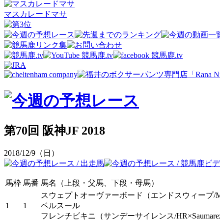
マスカレードマサ
第70回 阪神JF 2018
2018/12/9（日）
馬枠
馬番
馬名（上段・父馬、下段・母馬）
スウェプトオーヴァーボード
（エンドスウィープ/MP×C
1
1
ベルスール
フレンチビキニ
（サンデーサイレンス/HR×Saumare