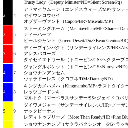
Trusty Lady
（Deputy Minister/ND×Silent Screen/Pq）
アドマイヤムーン
（エンドスウィープ/MP×サンデ
2
4
セイウンコウセイ
オブザーヴァント
（Capote/BR×Miswaki/MP）
ストーミングホーム
（Machiavellian/MP×Shareef Da
3
5
ティーハーフ
ビールジャント
（Green Desert/Dnz×Beau Genius/B
ディープインパクト
（サンデーサイレンス/HR×Alzao
3
6
アレスバローズ
タイセイエトワール
（トニービン/GS×ヘクタープ
ジャングルポケット
（トニービン/GS×Nureyev/ND
4
7
ショウナンアンセム
ヴォラドーレス
（クロフネ/DM×Danzig/ND）
キングカメハメハ
（Kingmambo/MP×ラストタイク
4
8
レッツゴードンキ
マルトク
（マーベラスサンデー/SS×ジェイドロバリ
ダイワメジャー
（サンデーサイレンス/HR×ノーザ
5
9
ナックビーナス
レディトゥプリーズ
（More Than Ready/HR×Pine Bl
ショウナンカンプ
（サクラバクシンオー/PG×ラッキ