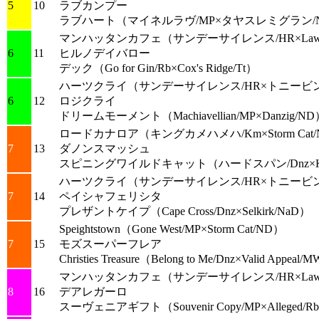
5
10
ラブカンプー
ラブハート
（マイネルラヴ/MP×タヤスレミグラン/
マンハッタンカフェ
（サンデーサイレンス/HR×Law So
6
11
ヒルノデイバロー
デック
（Go for Gin/Rb×Cox's Ridge/Tt）
ハーツクライ
（サンデーサイレンス/HR×トニービン
6
12
ロジクライ
ドリームモーメント
（Machiavellian/MP×Danzig/N
ロードカナロア
（キングカメハメハ/Km×Storm Cat
7
13
ダノンスマッシュ
スピニングワイルドキャット
（ハードスパン/Dnz×Kri
ハーツクライ
（サンデーサイレンス/HR×トニービン
7
14
ペイシャフェリシタ
プレザントケイプ
（Cape Cross/Dnz×Selkirk/NaD）
Speightstown
（Gone West/MP×Storm Cat/ND）
7
15
モズスーパーフレア
Christies Treasure
（Belong to Me/Dnz×Valid Appeal/
マンハッタンカフェ
（サンデーサイレンス/HR×Law So
8
16
デアレガーロ
スーヴェニアギフト
（Souvenir Copy/MP×Alleged/R