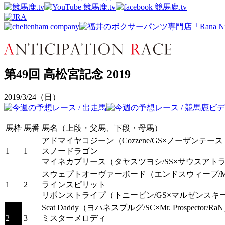
第49回 高松宮記念 2019
2019/3/24（日）
馬枠
馬番
馬名（上段・父馬、下段・母馬）
アドマイヤコジーン
（Cozzene/GS×ノーザンテース
1
1
スノードラゴン
マイネカプリース
（タヤスツヨシ/SS×サウスアトラ
スウェプトオーヴァーボード
（エンドスウィープ/MP×C
1
2
ラインスピリット
リボンストライプ
（トニービン/GS×マルゼンスキー/
Scat Daddy
（ヨハネスブルグ/SC×Mr. Prospector/Ra
2
3
ミスターメロディ