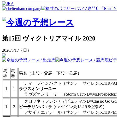
第15回 ヴィクトリアマイル 2020
2020/5/17（日）
馬
馬
馬名（上段・父馬、下段・母馬）
枠
番
ディープインパクト
（サンデーサイレンス/HR×Alza
1
1
ラヴズオンリーユー
ラヴズオンリーミー
（Storm Cat/ND×Mr.Prospecto
クロフネ
（フレンチデピュティ/ND×Classic Go Go
1
2
ビーチサンバ
（ラヴァゲイン亮18-19 9位指名）
フサイチエアデール
（サンデーサイレンス/HR×Mr.Pro