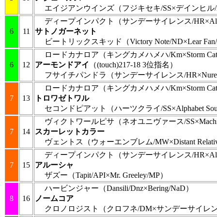
エイジアンウインズ
（フジキセキ/SS×デインヒル/
ディープインパクト
（サンデーサイレンス/HR×Alza
6
11
サトノガーネット
ビートリックスキッド
（Victory Note/ND×Lear Fa
ロードカナロア
（キングカメハメハ/Km×Storm Ca
6
12
アーモンドアイ
（(touch)217-18 3位指名）
フサイチパンドラ
（サンデーサイレンス/HR×Nurey
ロードカナロア
（キングカメハメハ/Km×Storm Ca
7
13
トロワゼトワル
セコンドピアット
（ハーツクライ/SS×Alphabet So
ヴィクトワールピサ
（ネオユニヴァース/SS×Machiav
7
14
スカーレットカラー
ヴェントス
（ウォーエンブレム/MW×Distant Relativ
ディープインパクト
（サンデーサイレンス/HR×Alza
7
15
アルーシャ
ザズー
（Tapit/API×Mr. Greeley/MP）
ハービンジャー
（Dansili/Dnz×Bering/NaD）
8
16
ノームコア
クロノロジスト
（クロフネ/DM×サンデーサイレン