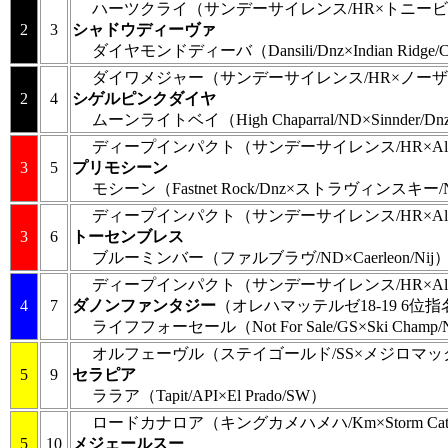
ハーツクライ
（サンデーサイレンス/HR×トニービ
2
3
シャドウディーヴァ
ダイヤモンドディーバ
（Dansili/Dnz×Indian Ridge/
ダイワメジャー
（サンデーサイレンス/HR×ノーザ
2
4
シゲルピンクダイヤ
ムーンライトベイ
（High Chaparral/ND×Sinnder/D
ディープインパクト
（サンデーサイレンス/HR×Alza
3
5
プリモシーン
モシーン
（Fastnet Rock/Dnz×ストラヴィンスキー/
ディープインパクト
（サンデーサイレンス/HR×Alza
3
6
トーセンブレス
ブルーミンバー
（ファルブラヴ/ND×Caerleon/Nij
ディープインパクト
（サンデーサイレンス/HR×Alza
4
7
ダノンファンタジー
（オレハマッテルゼ18-19 6位指
ライフフォーセール
（Not For Sale/GS×Ski Champ
オルフェーヴル
（ステイゴールド/SS×メジロマック
5
9
セラピア
ララア
（Tapit/API×El Prado/SW）
ロードカナロア
（キングカメハメハ/Km×Storm Ca
5
10
メジェールスー