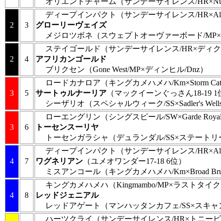
オリエントチャーム
（サンデーサイレンス/HR×Nur
ディープインパクト
（サンデーサイレンス/HR×Alza
2
3
グローリーヴェイズ
メジロツボネ
（スウェプトオーヴァーボード/MP×
ステイゴールド
（サンデーサイレンス/HR×ディク
2
4
アフリカンゴールド
ブリクセン
（Gone West/MP×ディンヒル/Dnz）
ロードカナロア
（キングカメハメハ/Km×Storm Ca
3
5
サートゥルナーリア
（マックイーンぐっさん18-19 
シーザリオ
（スペシャルウィーク/SS×Sadler's Well
ローエングリン
（シングスピール/SW×Garde Royal
3
6
トーセンスーリヤ
トーセンガラシャ
（デュランダル/SS×ステートリー
ディープインパクト
（サンデーサイレンス/HR×Alza
4
7
ワグネリアン
（ユメオワンダー17-18 6位）
ミスアンコール
（キングカメハメハ/Km×Broad Bru
キングカメハメハ
（Kingmambo/MP×ラストタイ
4
8
レッドジェニアル
レッドアゲート
（マンハッタンカフェ/SS×スキャン
ハーツクライ
（サンデーサイレンス/HR×トニービ