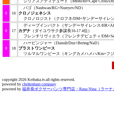
シリアスアティテュード
（Mtoto/Bl×Cape Cross/D
バゴ
（Nashwan/RG×Nureyev/ND）
8
16
クロノジェネシス
クロノロジスト
（クロフネ/DM×サンデーサイレン
ディープインパクト
（サンデーサイレンス/HR×Alza
8
17
カデナ
（ダイユウサク参謀長16-17 4位）
フレンチリヴィエラ
（フレンチデピュティ/DM×Seatt
ハービンジャー
（Dansili/Dnz×Bering/NaD）
8
18
ブラストワンピース
ツルマルワンピース
（キングカメハメハ/Km×フジ
copyright 2026 Keibaka.tv.all rights reserved.
powered by
cheltenham company
powered by
福井発ボクサーパンツ専門店・Rana Nina（ラー