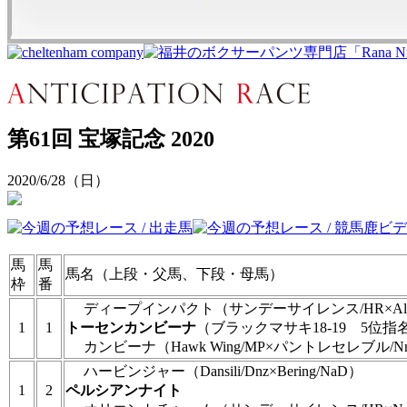
第61回 宝塚記念 2020
2020/6/28（日）
馬
馬
馬名（上段・父馬、下段・母馬）
枠
番
ディープインパクト
（サンデーサイレンス/HR×Alza
1
1
トーセンカンビーナ
（ブラックマサキ18-19 5位指
カンビーナ
（Hawk Wing/MP×パントレセレブル/N
ハービンジャー
（Dansili/Dnz×Bering/NaD）
1
2
ペルシアンナイト