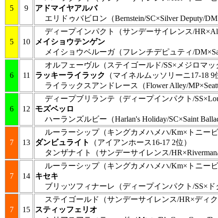
5
9
アドマイヤアルバ
エリドゥバビロン
（Bernstein/SC×Silver Deputy/D
ディープインパクト
（サンデーサイレンス/HR×Alza
5
10
メイショウテンゲン
メイショウベルーガ
（フレンチデピュティ/DM×Sadler
オルフェーヴル
（ステイゴールド/SS×メジロマック
6
11
ラッキーライラック
（マイネルムッソリーニ17-18 
ライラックスアンドレース
（Flower Alley/MP×Seat
ディープブリランテ
（ディープインパクト/SS×Loup 
6
12
モズベッロ
ハーランズルビー
（Harlan's Holiday/SC×Saint Bal
ルーラーシップ
（キングカメハメハ/Km×トニービ
7
13
ダンビュライト
（アイアンホース16-17 2位）
タンザナイト
（サンデーサイレンス/HR×Riverman
ルーラーシップ
（キングカメハメハ/Km×トニービ
7
14
キセキ
ブリッツフィナーレ
（ディープインパクト/SS×ド
ステイゴールド
（サンデーサイレンス/HR×ディク
7
15
スティッフェリオ