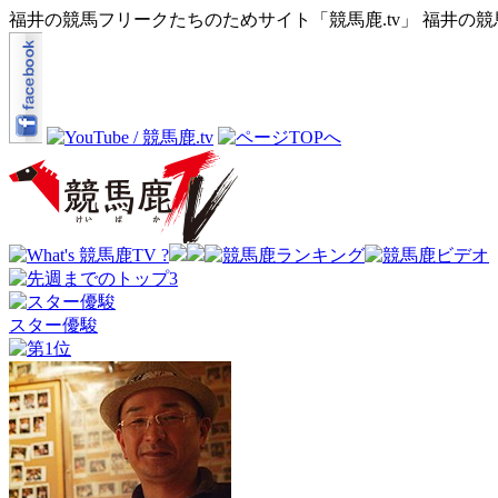
福井の競馬フリークたちのためサイト「競馬鹿.tv」 福井の
スター優駿