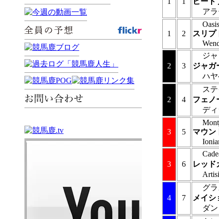
1
1
ビート
アラ
Oasi
1
2
スリプ
Wend
ジャ
2
3
ジャガ
ハヤ
ステ
2
4
フェノ
ディ
Mont
3
5
マウン
Ionia
Cade
3
6
レッド
Artis
グラ
4
7
メイシ
ダン