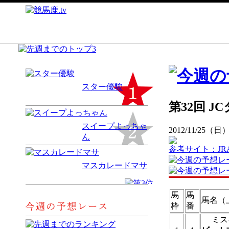
スター優駿
第32回 JC
スイープよっちゃ
2012/11/25（日
ん
参考サイト：JR
マスカレードマサ
馬
馬
馬名（
枠
番
ミス