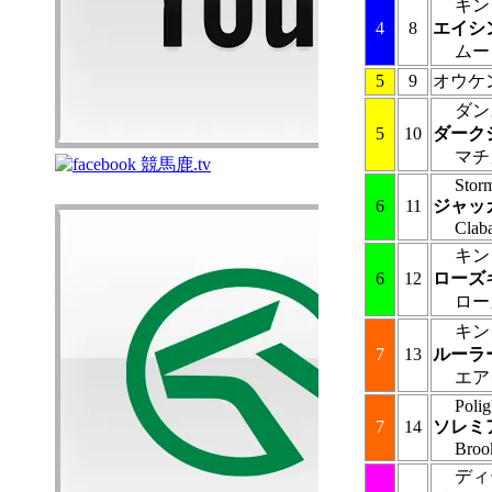
キン
4
8
エイシ
ムー
5
9
オウケ
ダン
5
10
ダーク
マチ
Stor
6
11
ジャッ
Claba
キン
6
12
ローズ
ロー
キン
7
13
ルーラ
エア
Polig
7
14
ソレミ
Broo
ディ