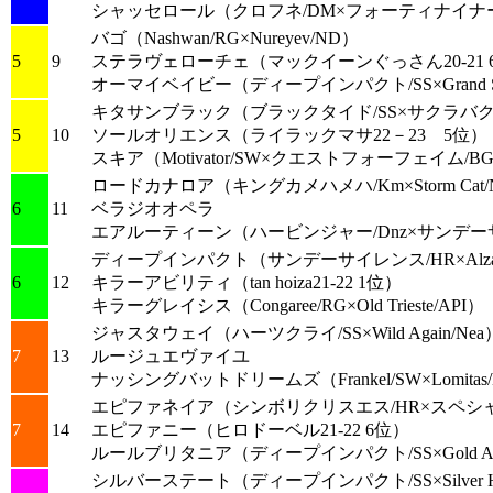
シャッセロール
（クロフネ/DM×フォーティナイナー
バゴ
（Nashwan/RG×Nureyev/ND）
5
9
ステラヴェローチェ
（マックイーンぐっさん20-21 
オーマイベイビー
（ディープインパクト/SS×Grand S
キタサンブラック
（ブラックタイド/SS×サクラバク
5
10
ソールオリエンス
（ライラックマサ22－23 5位）
スキア
（Motivator/SW×クエストフォーフェイム/B
ロードカナロア
（キングカメハメハ/Km×Storm Cat
6
11
ベラジオオペラ
エアルーティーン
（ハービンジャー/Dnz×サンデー
ディープインパクト
（サンデーサイレンス/HR×Alzao
6
12
キラーアビリティ
（tan hoiza21-22 1位）
キラーグレイシス
（Congaree/RG×Old Trieste/API）
ジャスタウェイ
（ハーツクライ/SS×Wild Again/Nea
7
13
ルージュエヴァイユ
ナッシングバットドリームズ
（Frankel/SW×Lomitas
エピファネイア
（シンボリクリスエス/HR×スペシャ
7
14
エピファニー
（ヒロドーベル21-22 6位）
ルールブリタニア
（ディープインパクト/SS×Gold Aw
シルバーステート
（ディープインパクト/SS×Silver 