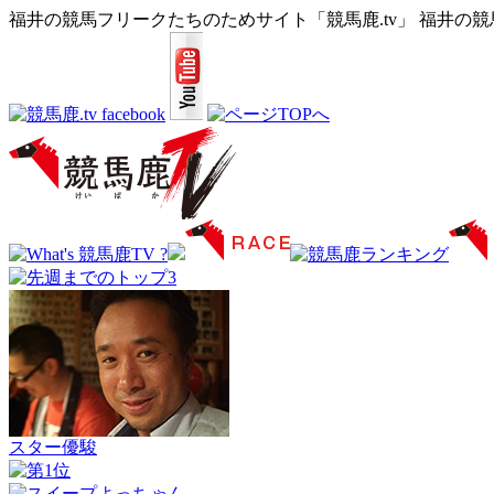
福井の競馬フリークたちのためサイト「競馬鹿.tv」 福井の
スター優駿