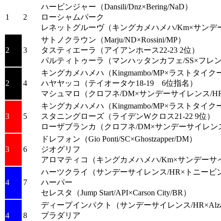
ハービンジャー
（Dansili/Dnz×Bering/NaD）
1
2
ローシャムパーク
レネットグルーヴ
（キングカメハメハ/Km×サンデ
サトノクラウン
（Marju/ND×Rossini/MP）
2
3
タスティエーラ
（アイアンホース22-23 2位）
パルティトゥーラ
（マンハッタンカフェ/SS×フレ
キングカメハメハ
（Kingmambo/MP×ラストタイク
2
4
ハヤヤッコ
（テイオータケ18-19 6位指名）
マシュマロ
（クロフネ/DM×サンデーサイレンス/H
キングカメハメハ
（Kingmambo/MP×ラストタイク
3
5
スタニングローズ
（ライデンWクロス21-22 9位）
ローザブランカ
（クロフネ/DM×サンデーサイレンス
ドレフォン
（Gio Ponti/SC×Ghostzapper/DM）
3
6
ジオグリフ
アロマティコ
（キングカメハメハ/Km×サンデーサイ
ハーツクライ
（サンデーサイレンス/HR×トニービン
4
7
ハーパー
セレスタ
（Jump Start/API×Carson City/BR）
ディープインパクト
（サンデーサイレンス/HR×Alzao
4
8
プラダリア