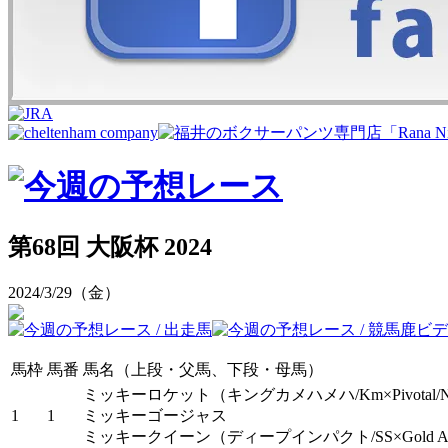
第68回 大阪杯 2024
2024/3/29（金）
馬枠
馬番
馬名（上段・父馬、下段・母馬）
ミッキーロケット
（キングカメハメハ/Km×Pivotal/
1
1
ミッキーゴージャス
ミッキークイーン
（ディープインパクト/SS×Gold Aw