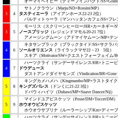
オーマイベイビー
（ディープインパクト/SS×Grand 
サトノクラウン
（Marju/ND×Rossini/MP）
3
4
タスティエーラ
（アイアンホース22-23 2位）
パルティトゥーラ
（マンハッタンカフェ/SS×フレ
モーリス
（スクリーンヒーロー/HR×カーネギー/
3
5
ノースブリッジ
（レジェンドマモル20-21 7位）
アメージングムーン
（アドマイヤムーン/MP×テンビ
キタサンブラック
（ブラックタイド/SS×サクラバ
4
6
ソールオリエンス
（ライラックマサ22－23 5位）
スキア
（Motivator/SW×クエストフォーフェイム/
ハーツクライ
（サンデーサイレンス/HR×トニービ
4
7
ドウデュース
ダストアンドダイヤモンズ
（Vindication/BR×Gone
キングカメハメハ
（Kingmambo/MP×ラストタイ
5
8
キングズパレス
（ドンくに21-22 3位）
ドバウィハイツ
（Dubawi/MP×Suave Dancer/Nij）
マインドユアビスケッツ
（Posse/DM×Toccet/DM）
5
9
ホウオウビスケッツ
ホウオウサブリナ
（ルーラーシップ/Km×ディープ
ハーツクライ
（サンデーサイレンス/HR×トニービ