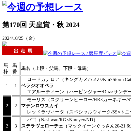
第170回 天皇賞・秋 2024
2024/10/25（金）
馬
馬
馬名（上段・父馬、下段・母馬）
枠
番
ロードカナロア
（キングカメハメハ/Km×Storm Ca
1
1
ベラジオオペラ
エアルーティーン
（ハービンジャー/Dnz×サンデ
モーリス
（スクリーンヒーロー/HR×カーネギー/
2
2
マテンロウスカイ
レッドラヴィータ
（スペシャルウィーク/SS×トニ
バゴ
（Nashwan/RG×Nureyev/ND）
2
3
ステラヴェローチェ
（マックイーンぐっさん20-21 6