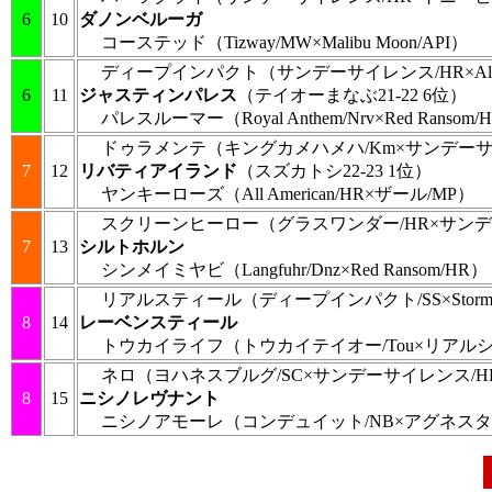
6
10
ダノンベルーガ
コーステッド
（Tizway/MW×Malibu Moon/API）
ディープインパクト
（サンデーサイレンス/HR×Alza
6
11
ジャスティンパレス
（テイオーまなぶ21-22 6位）
パレスルーマー
（Royal Anthem/Nrv×Red Ransom
ドゥラメンテ
（キングカメハメハ/Km×サンデーサ
7
12
リバティアイランド
（スズカトシ22-23 1位）
ヤンキーローズ
（All American/HR×ザール/MP）
スクリーンヒーロー
（グラスワンダー/HR×サンデ
7
13
シルトホルン
シンメイミヤビ
（Langfuhr/Dnz×Red Ransom/HR）
リアルスティール
（ディープインパクト/SS×Storm 
8
14
レーベンスティール
トウカイライフ
（トウカイテイオー/Tou×リアルシ
ネロ
（ヨハネスブルグ/SC×サンデーサイレンス/H
8
15
ニシノレヴナント
ニシノアモーレ
（コンデュイット/NB×アグネスタ