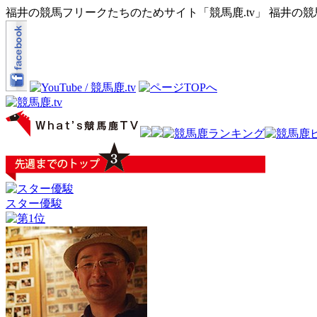
福井の競馬フリークたちのためサイト「競馬鹿.tv」 福井の
スター優駿