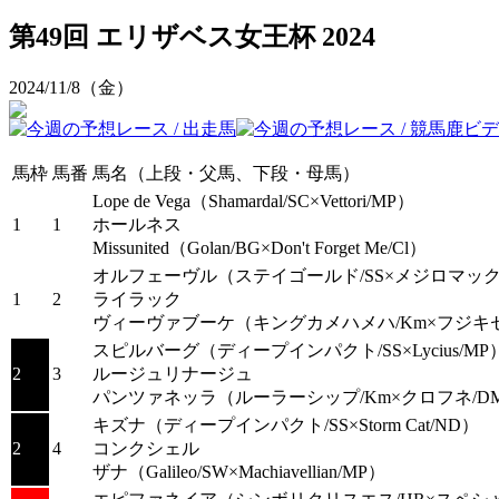
第49回 エリザベス女王杯 2024
2024/11/8（金）
馬枠
馬番
馬名（上段・父馬、下段・母馬）
Lope de Vega
（Shamardal/SC×Vettori/MP）
1
1
ホールネス
Missunited
（Golan/BG×Don't Forget Me/Cl）
オルフェーヴル
（ステイゴールド/SS×メジロマック
1
2
ライラック
ヴィーヴァブーケ
（キングカメハメハ/Km×フジキセ
スピルバーグ
（ディープインパクト/SS×Lycius/MP
2
3
ルージュリナージュ
パンツァネッラ
（ルーラーシップ/Km×クロフネ/D
キズナ
（ディープインパクト/SS×Storm Cat/ND）
2
4
コンクシェル
ザナ
（Galileo/SW×Machiavellian/MP）