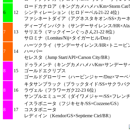
ロードカナロア
（キングカメハメハ/Km×Storm Cat
6
12
シンティレーション
（ヒロドーベル21-22 4位）
ファシネートダイア
（アグネスタキオン/SS×カーネ
ディープインパクト
（サンデーサイレンス/HR×Alzao
7
13
サリエラ
（マックイーンぐっさん21-22 8位）
サロミナ
（Lomitas/Nij×タイガーヒル/Dnz）
ハーツクライ
（サンデーサイレンス/HR×トニービン
7
14
ハーパー
セレスタ
（Jump Start/API×Carson City/BR）
ドゥラメンテ
（キングカメハメハ/Km×サンデーサイ
8
15
ゴールドエクリプス
ゴールドグローリー
（ハービンジャー/Dnz×マーベ
キタサンブラック
（ブラックタイド/SS×サクラバク
8
16
ラヴェル
（フラワーガク22-23 6位）
サンブルエミューズ
（ダイワメジャー/SS×フレン
イスラボニータ
（フジキセキ/SS×Cozzene/GS）
8
17
コスタボニータ
レディイン
（Kendor/GS×Septieme Ciel/BR）