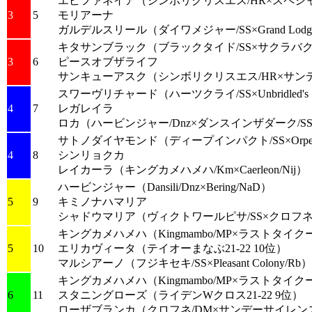
エピファネイア
（シンボリクリスエス/HR×スペシャ
3
5
モリアーナ
ガルデルスリール
（ダイワメジャー/SS×Grand Lodg
キタサンブラック
（ブラックタイド/SS×サクラバク
3
6
ピースオブザライフ
サンキューアスク
（シンボリクリスエス/HR×サン
スワーヴリチャード
（ハーツクライ/SS×Unbridled's 
4
7
レガレイラ
ロカ
（ハービンジャー/Dnz×ダンスインザダーク/S
サトノダイヤモンド
（ディープインパクト/SS×Orpen
4
8
シンリョクカ
レイカーラ
（キングカメハメハ/Km×Caerleon/Nij）
ハービンジャー
（Dansili/Dnz×Bering/NaD）
5
9
キミノナハマリア
シャドウマリア
（ヴィクトワールピサ/SS×クロフネ
キングカメハメハ
（Kingmambo/MP×ラストタイク
5
10
エリカヴィータ
（テイオーまなぶ21-22 10位）
マルシアーノ
（フジキセキ/SS×Pleasant Colony/Rb）
キングカメハメハ
（Kingmambo/MP×ラストタイク
6
11
スタニングローズ
（ライデンWクロス21-22 9位）
ローザブランカ
（クロフネ/DM×サンデーサイレンス