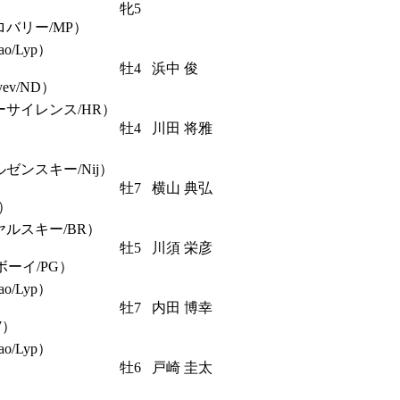
牝5
ロバリー/MP）
/Lyp）
牡4
浜中 俊
ev/ND）
ーサイレンス/HR）
牡4
川田 将雅
ゼンスキー/Nij）
牡7
横山 典弘
R）
ヤルスキー/BR）
牡5
川須 栄彦
ボーイ/PG）
/Lyp）
牡7
内田 博幸
MW）
/Lyp）
牡6
戸崎 圭太