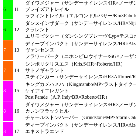
ダイワメジャー
（サンデーサイレンス/HR×ノーザ
6
11
ブレイズアトレイル
ラフィントレイル
（エルコンドルパサー/Km×Fabulous
ダンスインザダーク
（サンデーサイレンス/HR×Nijin
6
12
クラレント
エリモピクシー
（ダンシングブレーヴ/Lyp×テスコ
ディープインパクト
（サンデーサイレンス/HR×Alzao
7
13
ヴァンセンヌ
フラワーパーク
（ニホンピロウイナー/SiG×ノーザ
シンボリクリスエス
（Kris.S/HR×Roberto/HR）
7
14
サトノギャラント
スティンガー
（サンデーサイレンス/HR×Affirmed/
キングカメハメハ
（Kingmambo/MP×ラストタイク
8
15
ケイアイエレガント
Post Parade
（A.P. Indy/BR×Roberto/HR）
ダイワメジャー
（サンデーサイレンス/HR×ノーザ
8
16
カレンブラックヒル
チャールストンハーバー
（Grindstone/MP×Storm Ca
ディープインパクト
（サンデーサイレンス/HR×Alzao
8
17
エキストラエンド