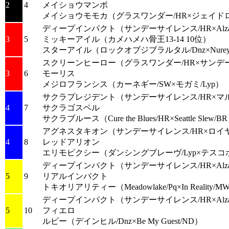
2
4
メイショウマンボ
メイショウモモカ
（グラスワンダー/HR×ジェイド
ディープインパクト
（サンデーサイレンス/HR×Alzao
3
5
ミッキーアイル
（カメハメハ骨王13-14 10位）
スターアイル
（ロックオブジブラルタル/Dnz×Nurey
スクリーンヒーロー
（グラスワンダー/HR×サンデ
3
6
モーリス
メジロフランシス
（カーネギー/SW×モガミ/Lyp）
サクラプレジデント
（サンデーサイレンス/HR×マル
4
7
サクラゴスペル
サクラブルース
（Cure the Blues/HR×Seattle Slew/B
アグネスタキオン
（サンデーサイレンス/HR×ロイ
4
8
レッドアリオン
エリモピクシー
（ダンシングブレーヴ/Lyp×テスコ
ディープインパクト
（サンデーサイレンス/HR×Alzao
5
9
リアルインパクト
トキオリアリティー
（Meadowlake/Pq×In Reality/
ディープインパクト
（サンデーサイレンス/HR×Alzao
5
10
フィエロ
ルビー
（デインヒル/Dnz×Be My Guest/ND）