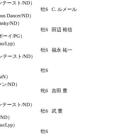
ンテースト/ND）
牡6
C. ルメール
 Dancer/ND）
sky/ND）
牡6
田辺 裕信
ボーイ/PG）
/Lyp）
牡6
福永 祐一
ンテースト/ND）
牡6
RaN）
ーン/ND）
牝6
吉田 豊
ンテースト/ND）
牡6
武 豊
t/ND）
/Lyp）
牡6