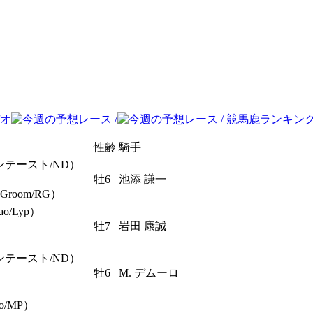
性齢
騎手
ンテースト/ND）
牡6
池添 謙一
y Groom/RG）
/Lyp）
牡7
岩田 康誠
ンテースト/ND）
牡6
M. デムーロ
o/MP）