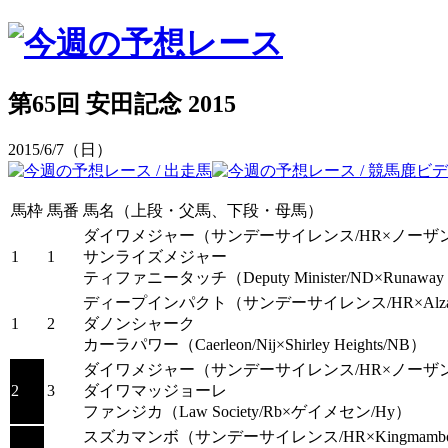
第65回 安田記念 2015
2015/6/7（日）
馬枠
馬番
馬名（上段・父馬、下段・母馬）
ダイワメジャー
（サンデーサイレンス/HR×ノーザ
1
1
サンライズメジャー
ティファニータッチ
（Deputy Minister/ND×Runawa
ディープインパクト
（サンデーサイレンス/HR×Alzao
1
2
ダノンシャーク
カーラパワー
（Caerleon/Nij×Shirley Heights/NB）
ダイワメジャー
（サンデーサイレンス/HR×ノーザ
2
3
ダイワマッジョーレ
ファンジカ
（Law Society/Rb×ゲイメセン/Hy）
スズカマンボ
（サンデーサイレンス/HR×Kingmamb