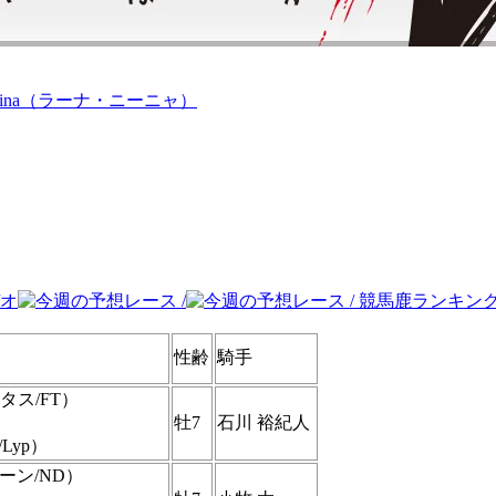
性齢
騎手
タス/FT）
牡7
石川 裕紀人
/Lyp）
クーン/ND）