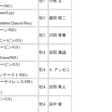
牡7
小牧 太
/SiG）
o/Lyp）
牡5
菱田 裕二
rn Dancer/Nea）
クーン/ND）
牡5
川田 将雅
ニービン/GS）
ービン/GS）
牡4
岩田 康誠
uest/ND）
ービン/GS）
牡4
A. アッゼニ
ンテースト/ND）
ーサイレンス/HR）
牡4
吉田 隼人
t）
ン/GS）
牡4
浜中 俊