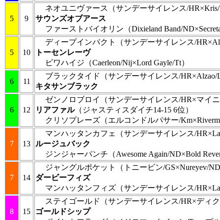
ネオユニヴァース
（サンデーサイレンス/HR×Kris/
5
9
サウンズオブアース
ファーストバイオリン
（Dixieland Band/ND×Secret
ディープインパクト
（サンデーサイレンス/HR×Alza
5
10
トーセンレーヴ
ビワハイジ
（Caerleon/Nij×Lord Gayle/Tt）
ブラックタイド
（サンデーサイレンス/HR×Alzao/
6
11
キタサンブラック
ゼンノロブロイ
（サンデーサイレンス/HR×マイニ
6
12
リアファル
（ジャスティスダイチ14-15 6位）
クリソプレーズ
（エルコンドルパサー/Km×Riverma
マンハッタンカフェ
（サンデーサイレンス/HR×Law S
7
13
ルージュバック
ジンジャーパンチ
（Awesome Again/ND×Bold Rev
ジャングルポケット
（トニービン/GS×Nureyev/N
7
14
ダービーフィズ
マンハッタンフィズ
（サンデーサイレンス/HR×Law S
ステイゴールド
（サンデーサイレンス/HR×ディク
8
15
ゴールドシップ