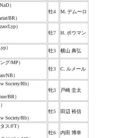
NaD）
牡4
M. デムーロ
ariat/BR）
o/Lyp）
牡7
H. ボウマン
Lyp）
牡3
横山 典弘
ング/MP）
牡3
C. ルメール
n/NB）
ociety/Rb）
牝3
戸崎 圭太
enue/BR）
D）
牡5
田辺 裕信
ociety/Rb）
タス/FT）
牡6
内田 博幸