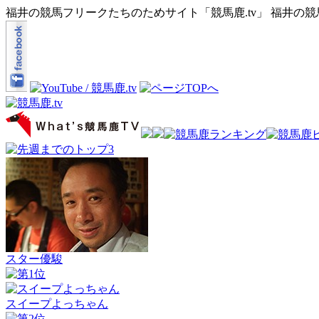
福井の競馬フリークたちのためサイト「競馬鹿.tv」 福井の
スター優駿
スイープよっちゃん