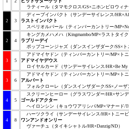
1
2
ヒットザターゲット
ラティール
（タマモクロス/GS×ニホンピロウィナー
ディープインパクト
（サンデーサイレンス/HR×Alza
2
3
ラストインパクト
スペリオルパール
（ティンバーカントリー/MP×Northe
キングカメハメハ
（Kingmambo/MP×ラストタイ
2
4
ラブリーデイ
ポップコーンジャズ
（ダンスインザダーク/SS×ト
アドマイヤドン
（ティンバーカントリー/MP×トニ
3
5
アドマイヤデウス
ロイヤルカード
（サンデーサイレンス/HR×Be My G
アドマイヤドン
（ティンバーカントリー/MP×トニ
3
6
アルバート
フォルクローレ
（ダンスインザダーク/SS×ノーザ
スクリーンヒーロー
（グラスワンダー/HR×サンデ
4
5
ゴールドアクター
ヘイロンシン
（キョウワアリシバ/MP×マナード/T
ハーツクライ
（サンデーサイレンス/HR×トニービ
4
8
ワンアンドオンリー
ヴァーチュ
（タイキシャトル/HR×Danzig/ND）