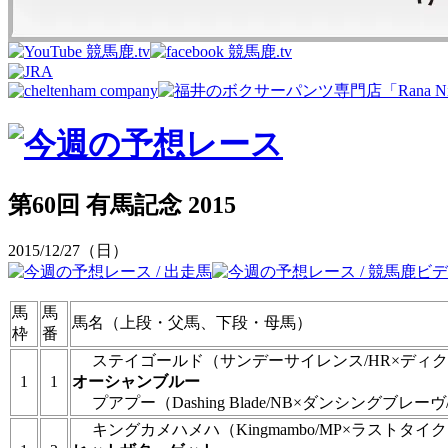
第60回 有馬記念 2015
2015/12/27（日）
馬
馬
馬名（上段・父馬、下段・母馬）
枠
番
ステイゴールド
（サンデーサイレンス/HR×ディク
1
1
オーシャンブルー
プアプー
（Dashing Blade/NB×ダンシングブレーヴ
キングカメハメハ
（Kingmambo/MP×ラストタイ