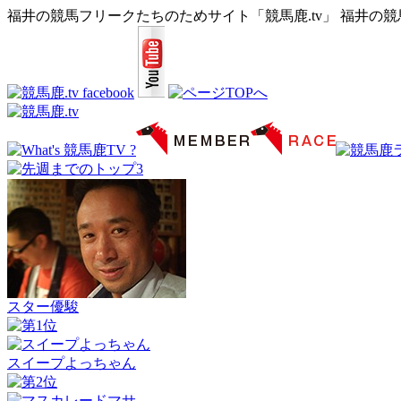
福井の競馬フリークたちのためサイト「競馬鹿.tv」 福井の
スター優駿
スイープよっちゃん