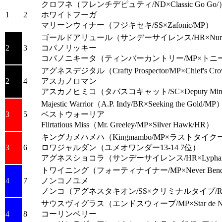
クロフネ
（フレンチデピュティ/ND×Classic Go Go/
1
2
ホワイトフーガ
マリーンウィナー
（フジキセキ/SS×Zafonic/MP）
ゴールドアリュール
（サンデーサイレンス/HR×Nure
2
3
コパノリッキー
コパノニキータ
（ティンバーカントリー/MP×トニー
アグネスデジタル
（Crafty Prospector/MP×Chief's C
2
4
アスカノロマン
アスカノヒミコ
（タバスコキャット/SC×Deputy Mini
Majestic Warrior
（A.P. Indy/BR×Seeking the Gold/MP
3
5
ベストウォーリア
Flirtatious Miss
（Mr. Greeley/MP×Silver Hawk/HR）
キングカメハメハ
（Kingmambo/MP×ラストタイク
3
6
ロワジャルダン
（ユメオワンダー13-14 7位）
アグネスショコラ
（サンデーサイレンス/HR×Lyphar
トワイニング
（フォーティナイナー/MP×Never Bend
4
7
ノンコノユメ
ノンコ
（アグネスタキオン/SS×クリミナルタイプ/R
サウスヴィグラス
（エンドスウィープ/MP×Star de Na
4
8
コーリンベリー