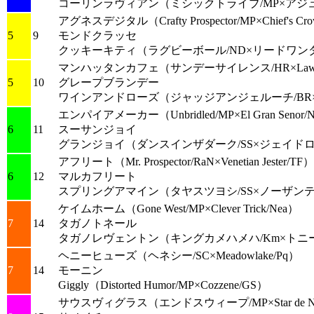
コーリンラヴィアン
（ミシックトライブ/MP×アジ
アグネスデジタル
（Crafty Prospector/MP×Chief's C
5
9
モンドクラッセ
クッキーキティ
（ラグビーボール/ND×リードワンダ
マンハッタンカフェ
（サンデーサイレンス/HR×Law So
5
10
グレープブランデー
ワインアンドローズ
（ジャッジアンジェルーチ/BR×Plea
エンパイアメーカー
（Unbridled/MP×El Gran Senor
6
11
スーサンジョイ
グランジョイ
（ダンスインザダーク/SS×ジェイドロ
アフリート
（Mr. Prospector/RaN×Venetian Jester/TF）
6
12
マルカフリート
スプリングアマイン
（タヤスツヨシ/SS×ノーザンテ
ケイムホーム
（Gone West/MP×Clever Trick/Nea）
7
14
タガノトネール
タガノレヴェントン
（キングカメハメハ/Km×トニー
ヘニーヒューズ
（ヘネシー/SC×Meadowlake/Pq）
7
14
モーニン
Giggly
（Distorted Humor/MP×Cozzene/GS）
サウスヴィグラス
（エンドスウィープ/MP×Star de Na