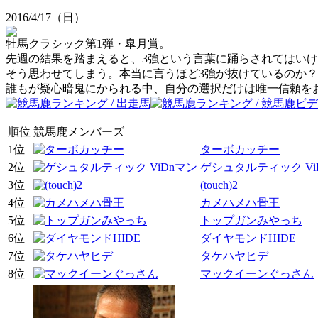
2016/4/17（日）
牡馬クラシック第1弾・皐月賞。
先週の結果を踏まえると、3強という言葉に踊らされてはい
そう思わせてしまう。本当に言うほど3強が抜けているのか？
誰もが疑心暗鬼にかられる中、自分の選択だけは唯一信頼を
順位
競馬鹿メンバーズ
1位
ターボカッチー
2位
ゲシュタルティック Vi
3位
(touch)2
4位
カメハメハ骨王
5位
トップガンみやっち
6位
ダイヤモンドHIDE
7位
タケハヤヒデ
8位
マックイーンぐっさん