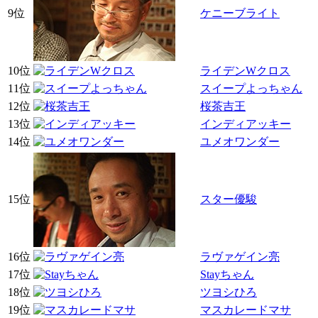
9位
ケニーブライト
10位
ライデンWクロス
11位
スイープよっちゃん
12位
桜茶吉王
13位
インディアッキー
14位
ユメオワンダー
15位
スター優駿
16位
ラヴァゲイン亮
17位
Stayちゃん
18位
ツヨシひろ
19位
マスカレードマサ