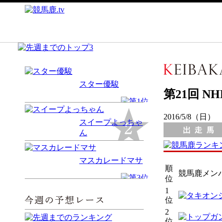
スター優駿
第21回 N
2016/5/8（日）
スイープよっちゃ
ん
マスカレードマサ
順
競馬鹿メン
位
1
位
2
位