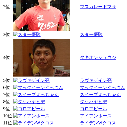
2位
マスカレードマサ
3位
スター優駿
4位
タキオンシュウジ
5位
ラヴァゲイン亮
6位
マックイーンぐっさん
7位
スイープよっちゃん
8位
タケハヤヒデ
9位
コロアピール
10位
アイアンホース
11位
ライデンWクロス