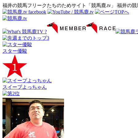
福井の競馬フリークたちのためサイト「競馬鹿.tv」 福井の
スター優駿
スイープよっちゃん