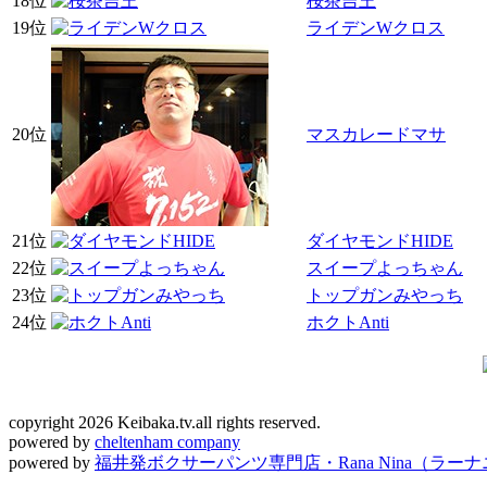
18位
桜茶吉王
19位
ライデンWクロス
20位
マスカレードマサ
21位
ダイヤモンドHIDE
22位
スイープよっちゃん
23位
トップガンみやっち
24位
ホクトAnti
copyright 2026 Keibaka.tv.all rights reserved.
powered by
cheltenham company
powered by
福井発ボクサーパンツ専門店・Rana Nina（ラー