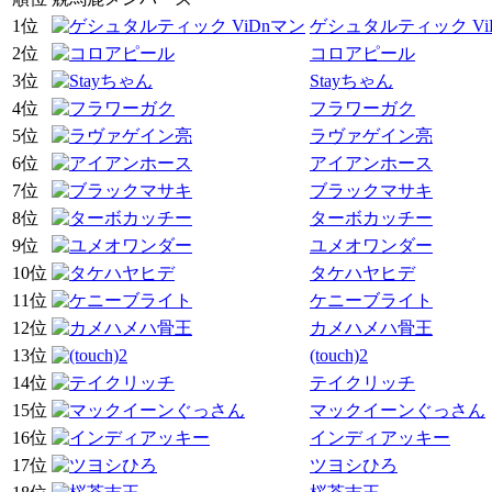
1位
ゲシュタルティック Vi
2位
コロアピール
3位
Stayちゃん
4位
フラワーガク
5位
ラヴァゲイン亮
6位
アイアンホース
7位
ブラックマサキ
8位
ターボカッチー
9位
ユメオワンダー
10位
タケハヤヒデ
11位
ケニーブライト
12位
カメハメハ骨王
13位
(touch)2
14位
テイクリッチ
15位
マックイーンぐっさん
16位
インディアッキー
17位
ツヨシひろ