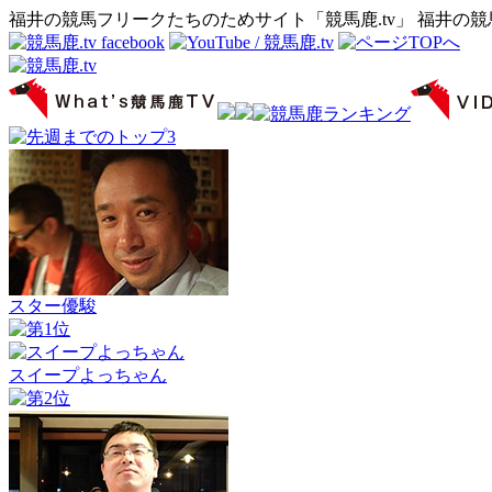
福井の競馬フリークたちのためサイト「競馬鹿.tv」 福井の
スター優駿
スイープよっちゃん