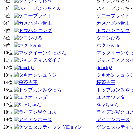
3位
タイシンりゅう
4位
スイープよっち
5位
ケニーブライト
6位
カメハメハ骨王
7位
ドウハンキング
8位
ツヨシひろ
9位
ホクトAnti
10位
マックイーンぐ
11位
ジャスティスダ
12位
(touch)2
13位
タキオンシュウ
14位
桜茶吉王
15位
トップガンみや
16位
ユメオワンダー
17位
Stayちゃん
18位
ライデンWクロ
19位
アイアンホース
20位
ゲシュタルティック