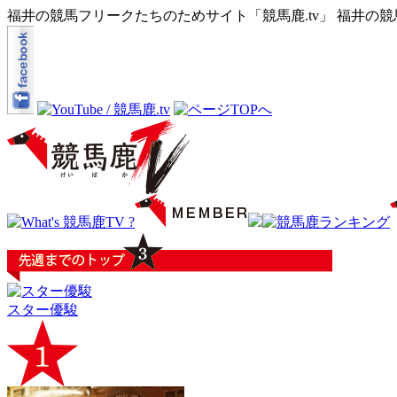
福井の競馬フリークたちのためサイト「競馬鹿.tv」 福井の
スター優駿