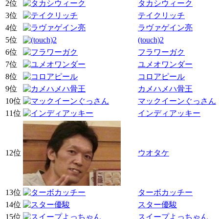
2位
タカシウィーク
3位
テイクリッチ
4位
ラヴァゲイン亮
5位
(touch)2
6位
フラワーガク
7位
ユメオワンダー
8位
コロアピール
9位
カメハメハ骨王
10位
マックイーンぐっさん
11位
インディアッキー
12位
ウオタケ
13位
ターボカッチー
14位
スター優駿
15位
スイープよっちゃん