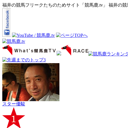
福井の競馬フリークたちのためサイト「競馬鹿.tv」 福井の
スター優駿