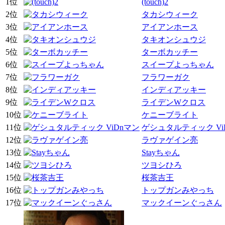
1位
(touch)2
2位
タカシウィーク
3位
アイアンホース
4位
タキオンシュウジ
5位
ターボカッチー
6位
スイープよっちゃん
7位
フラワーガク
8位
インディアッキー
9位
ライデンWクロス
10位
ケニーブライト
11位
ゲシュタルティック Vi
12位
ラヴァゲイン亮
13位
Stayちゃん
14位
ツヨシひろ
15位
桜茶吉王
16位
トップガンみやっち
17位
マックイーンぐっさん