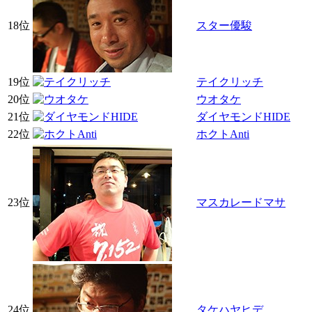
18位
スター優駿
19位
テイクリッチ
20位
ウオタケ
21位
ダイヤモンドHIDE
22位
ホクトAnti
23位
マスカレードマサ
24位
タケハヤヒデ