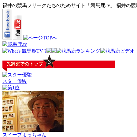
福井の競馬フリークたちのためサイト「競馬鹿.tv」 福井の
スター優駿
スイープよっちゃん