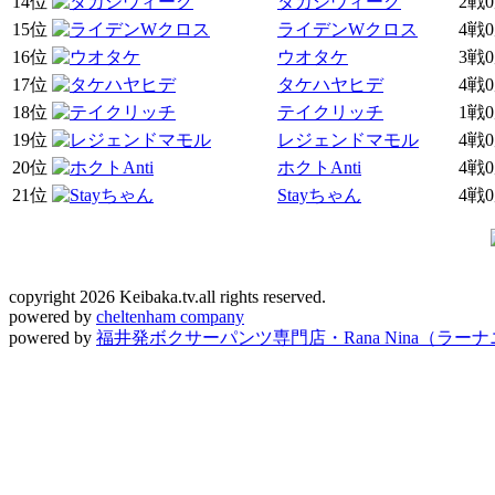
14位
タカシウィーク
2戦
15位
ライデンWクロス
4戦
16位
ウオタケ
3戦
17位
タケハヤヒデ
4戦
18位
テイクリッチ
1戦
19位
レジェンドマモル
4戦
20位
ホクトAnti
4戦
21位
Stayちゃん
4戦
copyright 2026 Keibaka.tv.all rights reserved.
powered by
cheltenham company
powered by
福井発ボクサーパンツ専門店・Rana Nina（ラー