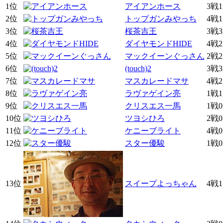
1位
アイアンホース
3戦
2位
トップガンみやっち
4戦
3位
桜茶吉王
3戦
4位
ダイヤモンドHIDE
4戦
5位
マックイーンぐっさん
2戦
6位
(touch)2
3戦
7位
マスカレードマサ
4戦
8位
ラヴァゲイン亮
1戦
9位
クリスエス一馬
1戦
10位
ツヨシひろ
2戦
11位
ケニーブライト
4戦
12位
スター優駿
1戦
13位
スイープよっちゃん
4戦