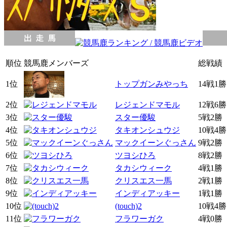
順位
競馬鹿メンバーズ
総戦績
1位
トップガンみやっち
14戦1勝
2位
レジェンドマモル
12戦6勝
3位
スター優駿
5戦2勝
4位
タキオンシュウジ
10戦4勝
5位
マックイーンぐっさん
9戦2勝
6位
ツヨシひろ
8戦2勝
7位
タカシウィーク
4戦1勝
8位
クリスエス一馬
2戦1勝
9位
インディアッキー
1戦1勝
10位
(touch)2
10戦4勝
11位
フラワーガク
4戦0勝