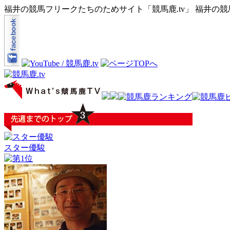
福井の競馬フリークたちのためサイト「競馬鹿.tv」 福井の
スター優駿