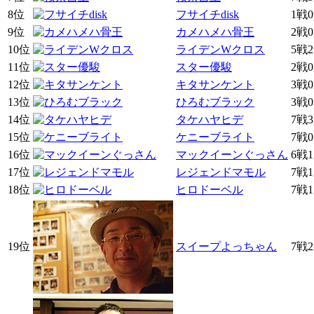
8位
フサイチdisk
1戦
9位
カメハメハ骨王
2戦
10位
ライデンWクロス
5戦
11位
スター優駿
2戦
12位
キタサンケント
3戦
13位
ひろむブラック
3戦
14位
タケハヤヒデ
7戦
15位
ケニーブライト
7戦
16位
マックイーンぐっさん
6戦
17位
レジェンドマモル
7戦
18位
ヒロドーベル
7戦
19位
スイープよっちゃん
7戦