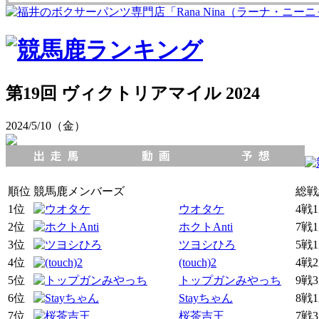
第19回 ヴィクトリアマイル 2024
2024/5/10（金）
順位
競馬鹿メンバーズ
総戦
1位
ウオタケ
4戦
2位
ホクトAnti
7戦
3位
ツヨシひろ
5戦
4位
(touch)2
4戦
5位
トップガンみやっち
9戦
6位
Stayちゃん
8戦
7位
桜茶吉王
7戦