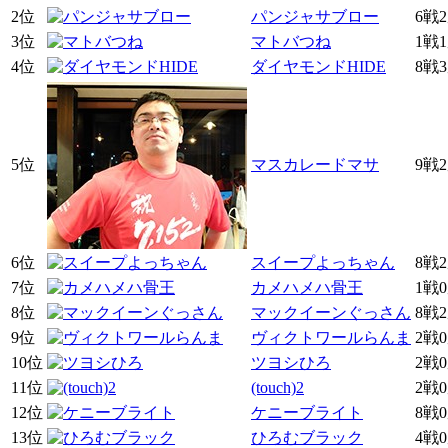
2位
パンジャサブロー
6戦
3位
マトバつね
1戦
4位
ダイヤモンドHIDE
8戦
5位
マスカレードマサ
9戦
6位
スイープよっちゃん
8戦
7位
カメハメハ骨王
1戦
8位
マックイーンぐっさん
8戦
9位
ヴィクトワールらんま
2戦
10位
ツヨシひろ
2戦
11位
(touch)2
2戦
12位
ケニーブライト
8戦
13位
ひろむブラック
4戦