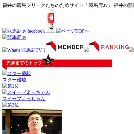
福井の競馬フリークたちのためサイト「競馬鹿.tv」 福井の
スター優駿
スイープよっちゃん