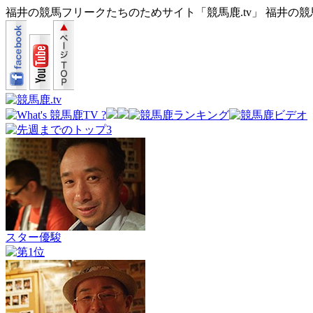
福井の競馬フリークたちのためサイト「競馬鹿.tv」 福井の
スター優駿