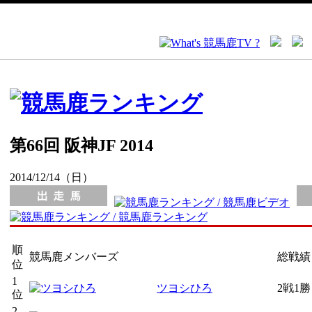
第66回 阪神JF 2014
2014/12/14（日）
順
競馬鹿メンバーズ
総戦績
位
1
ツヨシひろ
2戦1勝
位
2