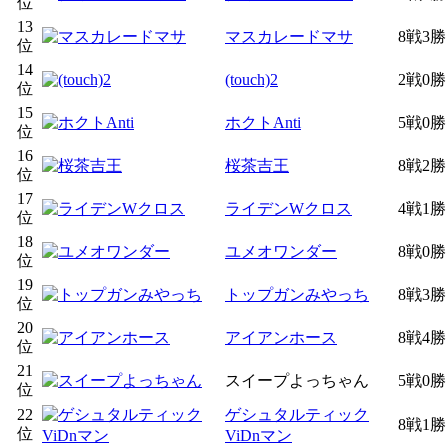
位
13
マスカレードマサ
8戦3勝
位
14
(touch)2
2戦0勝
位
15
ホクトAnti
5戦0勝
位
16
桜茶吉王
8戦2勝
位
17
ライデンWクロス
4戦1勝
位
18
ユメオワンダー
8戦0勝
位
19
トップガンみやっち
8戦3勝
位
20
アイアンホース
8戦4勝
位
21
スイープよっちゃん
5戦0勝
位
22
ゲシュタルティック
8戦1勝
位
ViDnマン