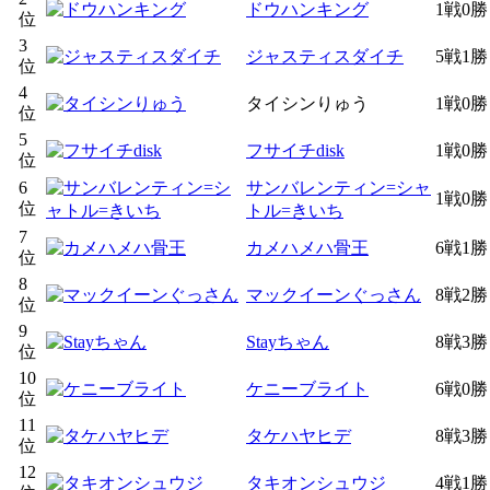
ドウハンキング
1戦0勝
位
3
ジャスティスダイチ
5戦1勝
位
4
タイシンりゅう
1戦0勝
位
5
フサイチdisk
1戦0勝
位
6
サンバレンティン=シャ
1戦0勝
位
トル=きいち
7
カメハメハ骨王
6戦1勝
位
8
マックイーンぐっさん
8戦2勝
位
9
Stayちゃん
8戦3勝
位
10
ケニーブライト
6戦0勝
位
11
タケハヤヒデ
8戦3勝
位
12
タキオンシュウジ
4戦1勝