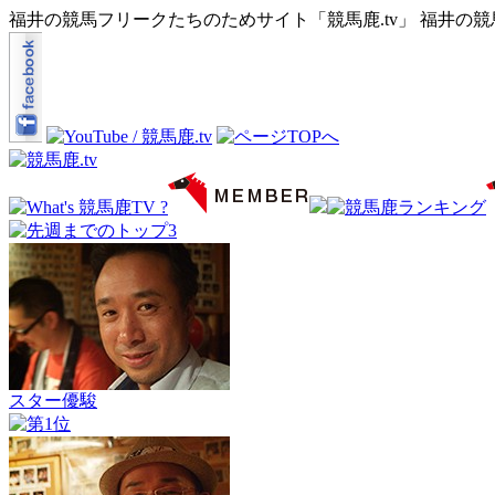
福井の競馬フリークたちのためサイト「競馬鹿.tv」 福井の
スター優駿