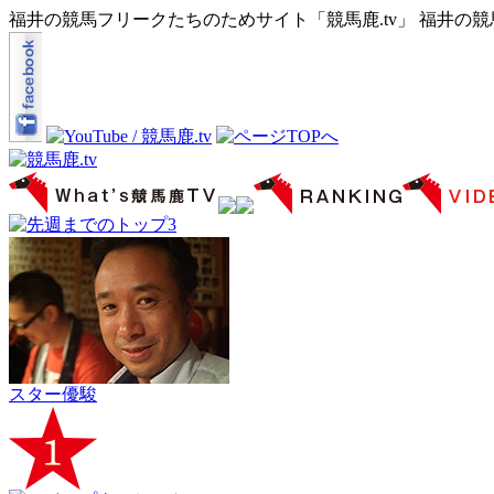
福井の競馬フリークたちのためサイト「競馬鹿.tv」 福井の
スター優駿