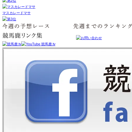
マスカレードマサ