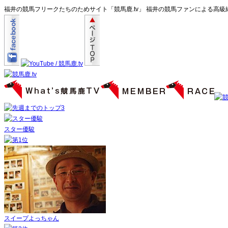
福井の競馬フリークたちのためサイト「競馬鹿.tv」 福井の競馬ファンによる高
スター優駿
スイープよっちゃん