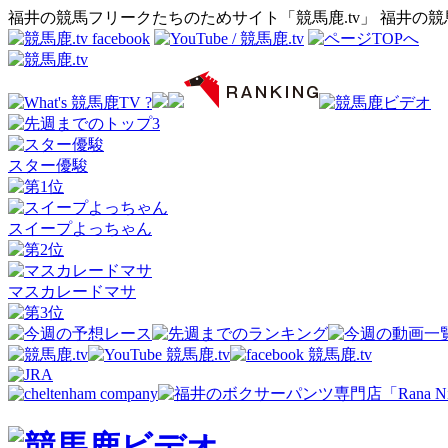
福井の競馬フリークたちのためサイト「競馬鹿.tv」 福井の
スター優駿
スイープよっちゃん
マスカレードマサ