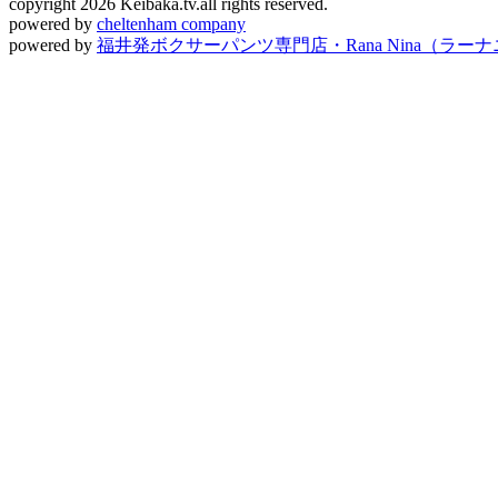
copyright 2026 Keibaka.tv.all rights reserved.
powered by
cheltenham company
powered by
福井発ボクサーパンツ専門店・Rana Nina（ラー