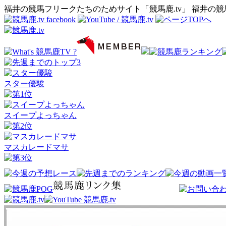
福井の競馬フリークたちのためサイト「競馬鹿.tv」 福井の
スター優駿
スイープよっちゃん
マスカレードマサ