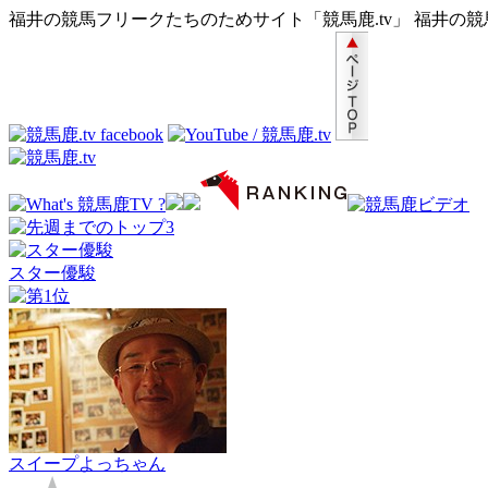
福井の競馬フリークたちのためサイト「競馬鹿.tv」 福井の
スター優駿
スイープよっちゃん