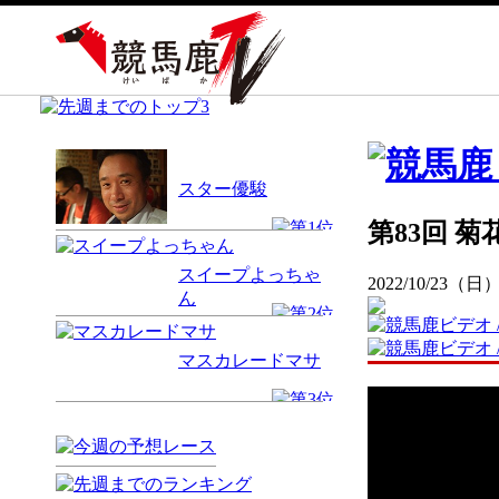
スター優駿
第83回 菊花
スイープよっちゃ
2022/10/23（日
ん
マスカレードマサ