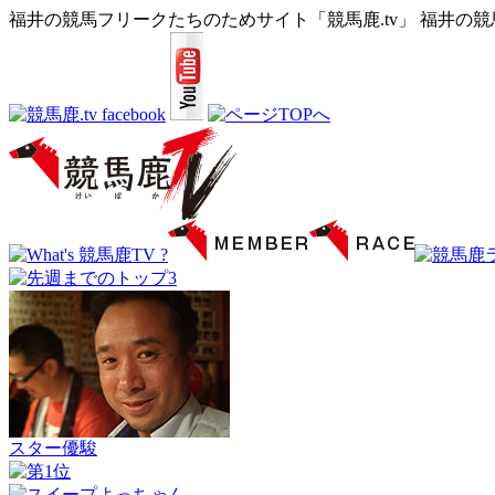
福井の競馬フリークたちのためサイト「競馬鹿.tv」 福井の
スター優駿