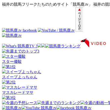
福井の競馬フリークたちのためサイト「競馬鹿.tv」 福井の
スター優駿
スイープよっちゃん
マスカレードマサ