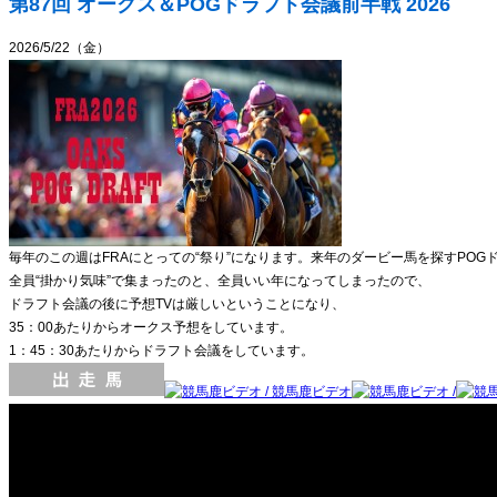
第87回 オークス＆POGドラフト会議前半戦 2026
2026/5/22（金）
毎年のこの週はFRAにとっての“祭り”になります。来年のダービー馬を探すPOG
全員“掛かり気味”で集まったのと、全員いい年になってしまったので、
ドラフト会議の後に予想TVは厳しいということになり、
35：00あたりからオークス予想をしています。
1：45：30あたりからドラフト会議をしています。