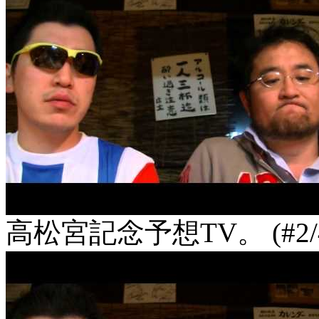
高松宮記念予想TV。 (#2/