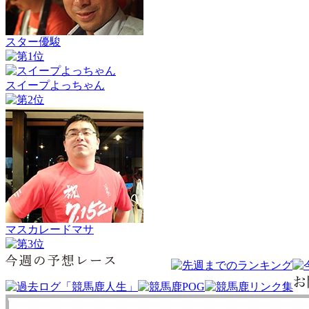
スター優駿
スイープよっちゃん
マスカレードマサ