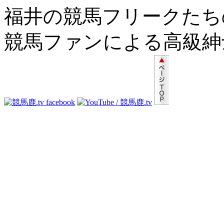
福井の競馬フリークたちの
競馬ファンによる高級紳