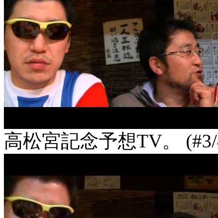
高松宮記念予想TV。 (#3/