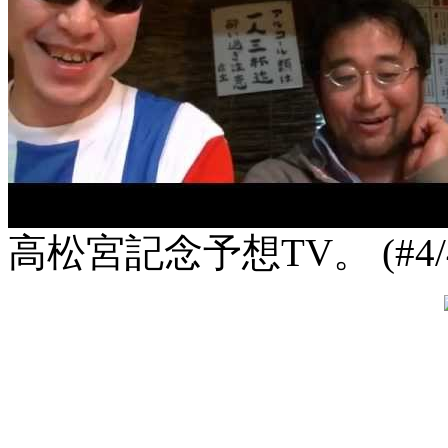
高松宮記念予想TV。 (#4/