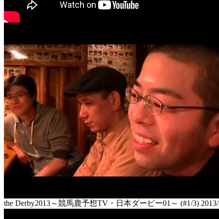
the Derby2013～競馬鹿予想TV・日本ダービー01～ (#1/3)
2013/