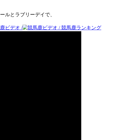
ワールとラブリーデイで、