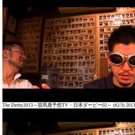
The Derby2013～競馬鹿予想TV・日本ダービー02～ (#2/3)
2013